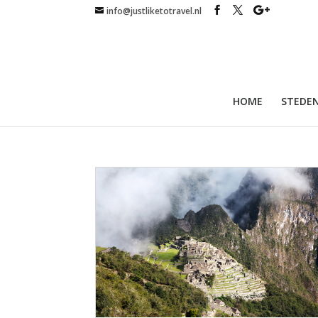
info@justliketotravel.nl
HOME
STEDEN