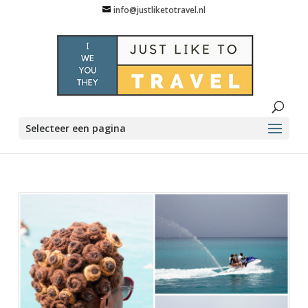
info@justliketotravel.nl
Selecteer een pagina