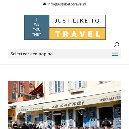
info@justliketotravel.nl
Selecteer een pagina