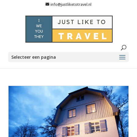
info@justliketotravel.nl
Selecteer een pagina