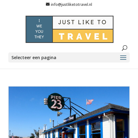
info@justliketotravel.nl
Selecteer een pagina