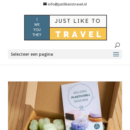
info@justliketotravel.nl
Selecteer een pagina