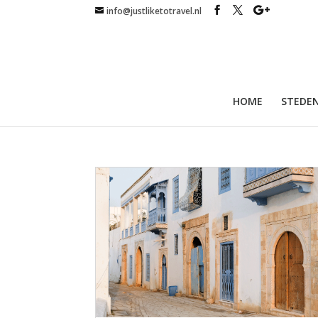
info@justliketotravel.nl
HOME
STEDEN