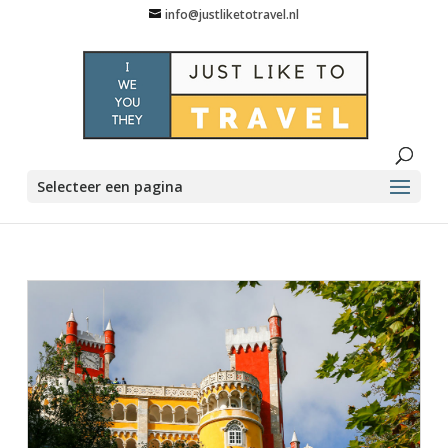
info@justliketotravel.nl
Selecteer een pagina