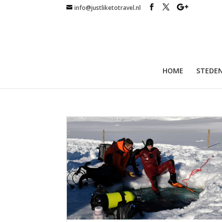
info@justliketotravel.nl
HOME
STEDEN