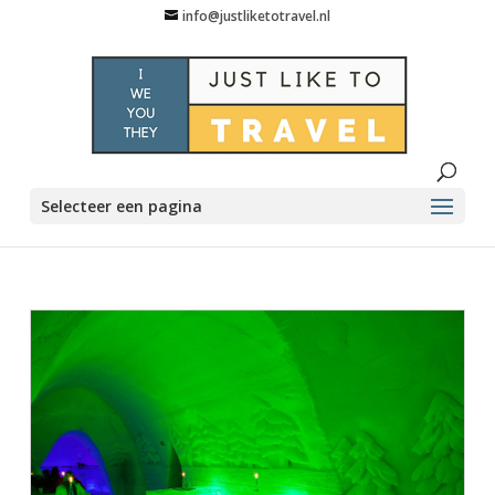
info@justliketotravel.nl
Selecteer een pagina