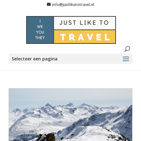
info@justliketotravel.nl
Selecteer een pagina