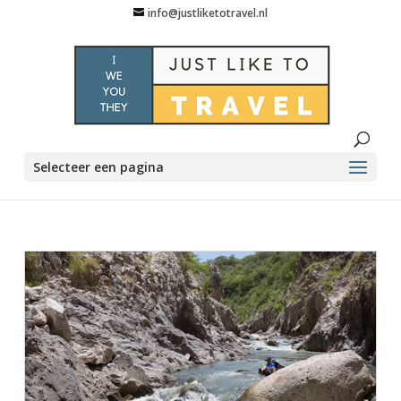
info@justliketotravel.nl
Selecteer een pagina