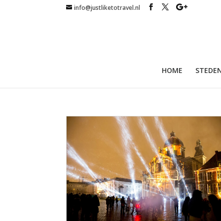
info@justliketotravel.nl
HOME
STEDEN