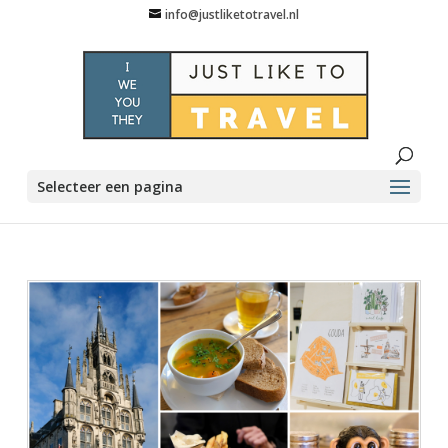
info@justliketotravel.nl
Selecteer een pagina