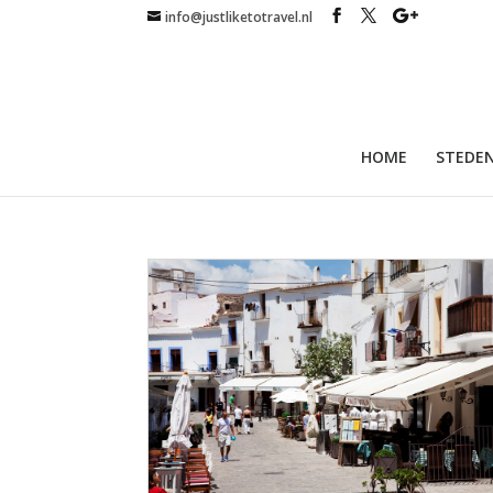
info@justliketotravel.nl
HOME
STEDEN