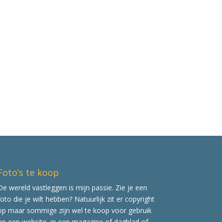
Foto’s te koop
De wereld vastleggen is mijn passie. Zie je een
foto die je wilt hebben? Natuurlijk zit er copyright
op maar sommige zijn wel te koop voor gebruik
op een website, in een magazine of dagblad of