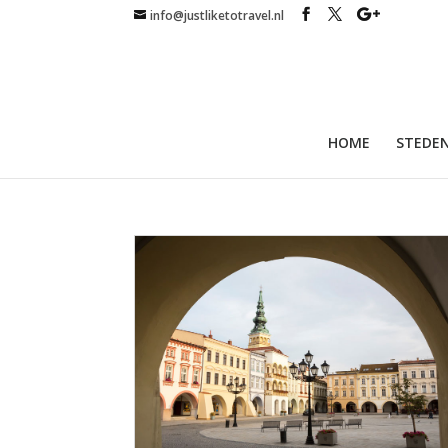
info@justliketotravel.nl
HOME
STEDEN