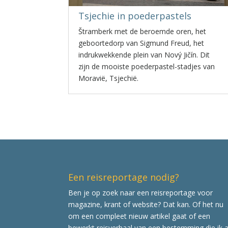
Tsjechie in poederpastels
Štramberk met de beroemde oren, het
geboortedorp van Sigmund Freud, het
indrukwekkende plein van Nový Jičín. Dit
zijn de mooiste poederpastel-stadjes van
Moravië, Tsjechië.
Een reisreportage nodig?
Ben je op zoek naar een reisreportage voor
magazine, krant of website? Dat kan. Of het nu
om een compleet nieuw artikel gaat of een
bewerkt reisverhaal van een bestemming die ik a