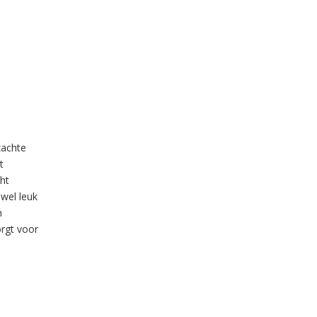
zachte
t
ht
 wel leuk
n
orgt voor