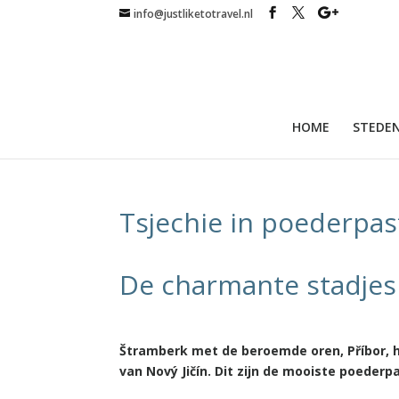
info@justliketotravel.nl
HOME
STEDEN
Tsjechie in poederpas
De charmante stadjes
Štramberk met de beroemde oren, Příbor, 
van Nový Jičín. Dit zijn de mooiste poederp