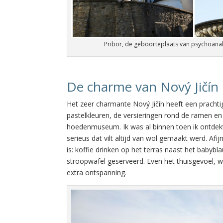
Pribor, de geboorteplaats van psychoana
De charme van Nový Jičín
Het zeer charmante Nový Jičín heeft een pracht
pastelkleuren, de versieringen rond de ramen en d
hoedenmuseum. Ik was al binnen toen ik ontdekt
serieus dat vilt altijd van wol gemaakt werd. Af
is: koffie drinken op het terras naast het babyb
stroopwafel geserveerd. Even het thuisgevoel, w
extra ontspanning.