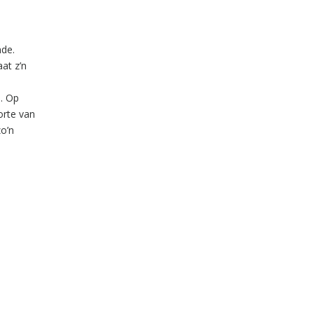
nde.
at z’n
e. Op
orte van
zo’n