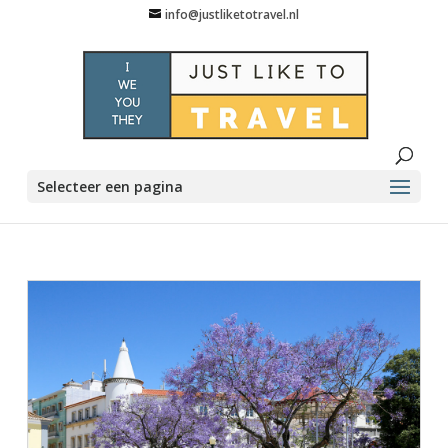
info@justliketotravel.nl
Selecteer een pagina