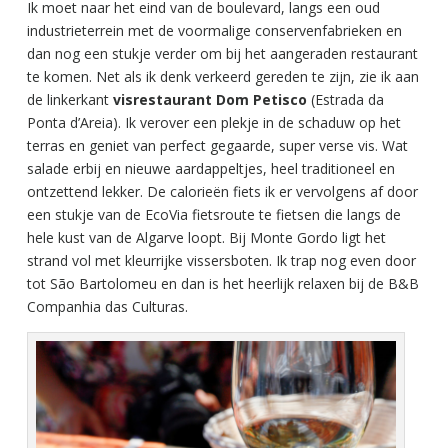
Ik moet naar het eind van de boulevard, langs een oud
industrieterrein met de voormalige conservenfabrieken en
dan nog een stukje verder om bij het aangeraden restaurant
te komen. Net als ik denk verkeerd gereden te zijn, zie ik aan
de linkerkant
visrestaurant Dom Petisco
(Estrada da
Ponta d’Areia). Ik verover een plekje in de schaduw op het
terras en geniet van perfect gegaarde, super verse vis. Wat
salade erbij en nieuwe aardappeltjes, heel traditioneel en
ontzettend lekker. De calorieën fiets ik er vervolgens af door
een stukje van de EcoVia fietsroute te fietsen die langs de
hele kust van de Algarve loopt. Bij Monte Gordo ligt het
strand vol met kleurrijke vissersboten. Ik trap nog even door
tot São Bartolomeu en dan is het heerlijk relaxen bij de B&B
Companhia das Culturas.