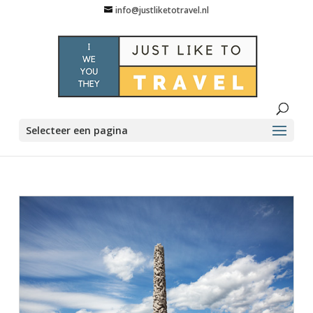
info@justliketotravel.nl
Selecteer een pagina