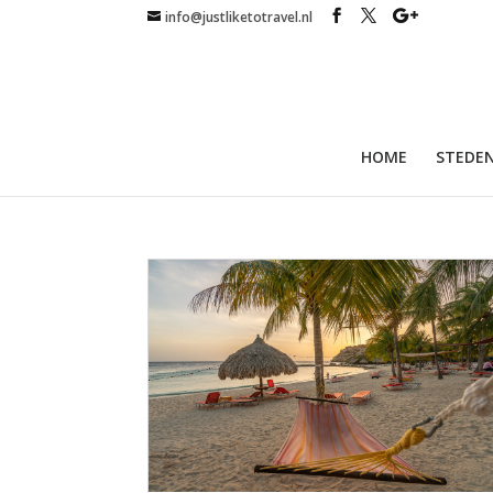
info@justliketotravel.nl
HOME
STEDEN