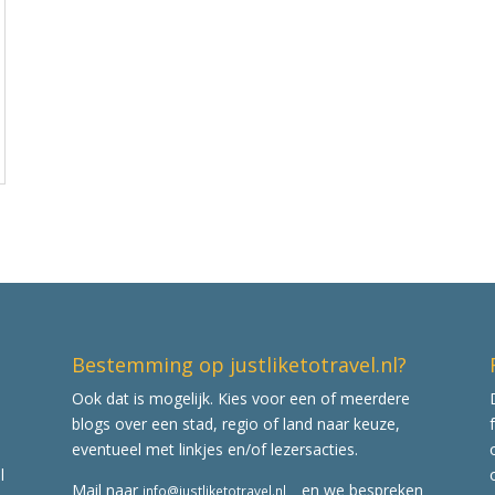
Bestemming op justliketotravel.nl?
Ook dat is mogelijk. Kies voor een of meerdere
blogs over een stad, regio of land naar keuze,
eventueel met linkjes en/of lezersacties.
l
Mail naar
en we bespreken
info@justliketotravel.nl