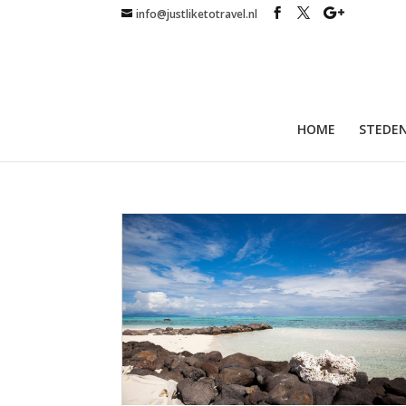
info@justliketotravel.nl
HOME
STEDEN