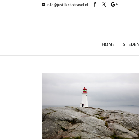
info@justliketotravel.nl
HOME
STEDEN