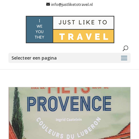
info@justliketotravel.nl
Selecteer een pagina