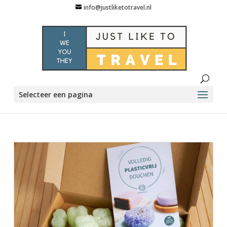
info@justliketotravel.nl
Selecteer een pagina