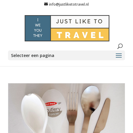
info@justliketotravel.nl
Selecteer een pagina