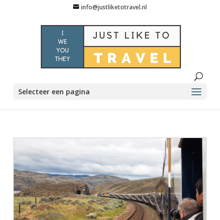
info@justliketotravel.nl
Selecteer een pagina