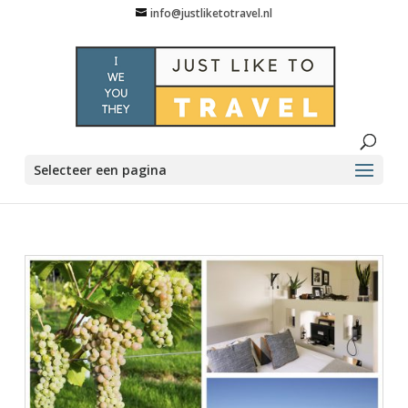
info@justliketotravel.nl
Selecteer een pagina