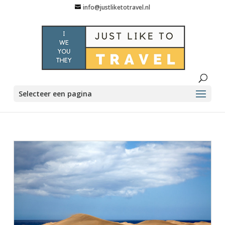
info@justliketotravel.nl
Selecteer een pagina