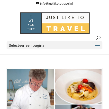
info@justliketotravel.nl
Selecteer een pagina