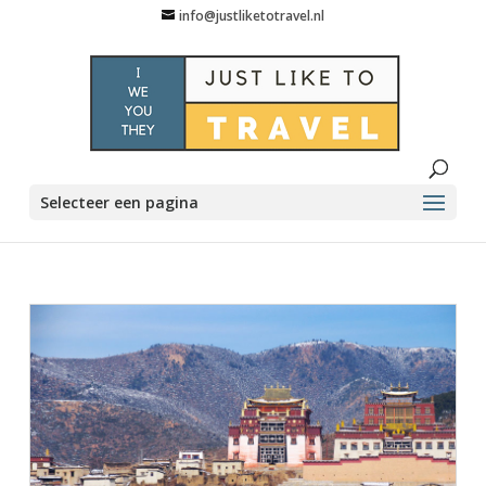
info@justliketotravel.nl
Selecteer een pagina