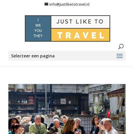
info@justliketotravel.nl
Selecteer een pagina