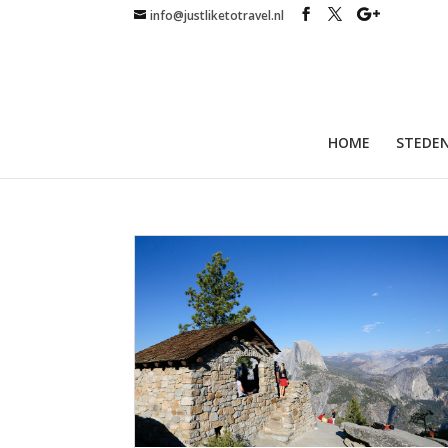
info@justliketotravel.nl
HOME
STEDEN