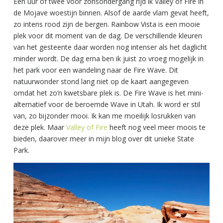
Een uur of twee voor zonsondergang rijd ik Valley of Fire in
de Mojave woestijn binnen. Alsof de aarde vlam gevat heeft,
zo intens rood zijn de bergen. Rainbow Vista is een mooie
plek voor dit moment van de dag. De verschillende kleuren
van het gesteente daar worden nog intenser als het daglicht
minder wordt. De dag erna ben ik juist zo vroeg mogelijk in
het park voor een wandeling naar de Fire Wave. Dit
natuurwonder stond lang niet op de kaart aangegeven
omdat het zo’n kwetsbare plek is. De Fire Wave is het mini-
alternatief voor de beroemde Wave in Utah. Ik word er stil
van, zo bijzonder mooi. Ik kan me moeilijk losrukken van
deze plek. Maar
Valley of Fire
heeft nog veel meer moois te
bieden, daarover meer in mijn blog over dit unieke State
Park.