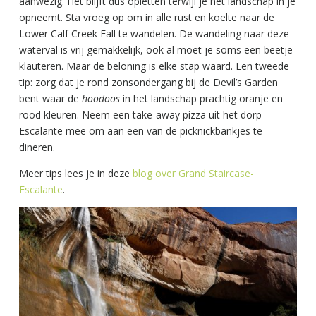
aanwezig. Het blijft dus opletten terwijl je het landschap in je
opneemt. Sta vroeg op om in alle rust en koelte naar de
Lower Calf Creek Fall te wandelen. De wandeling naar deze
waterval is vrij gemakkelijk, ook al moet je soms een beetje
klauteren. Maar de beloning is elke stap waard. Een tweede
tip: zorg dat je rond zonsondergang bij de Devil’s Garden
bent waar de
hoodoos
in het landschap prachtig oranje en
rood kleuren. Neem een take-away pizza uit het dorp
Escalante mee om aan een van de picknickbankjes te
dineren.
Meer tips lees je in deze
blog over Grand Staircase-
Escalante
.