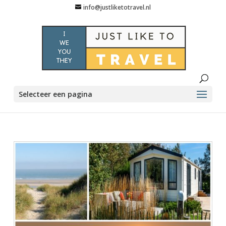
info@justliketotravel.nl
Selecteer een pagina