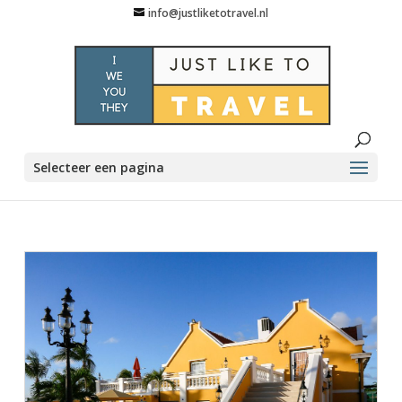
info@justliketotravel.nl
Selecteer een pagina