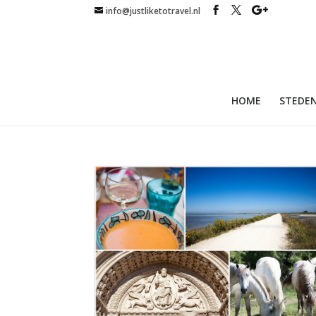
info@justliketotravel.nl
HOME
STEDEN