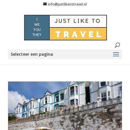
info@justliketotravel.nl
Selecteer een pagina