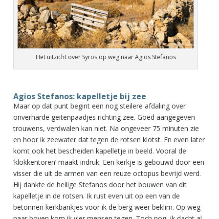
Het uitzicht over Syros op weg naar Agios Stefanos
Agios Stefanos: kapelletje bij zee
Maar op dat punt begint een nog steilere afdaling over
onverharde geitenpaadjes richting zee. Goed aangegeven
trouwens, verdwalen kan niet. Na ongeveer 75 minuten zie
en hoor ik zeewater dat tegen de rotsen klotst. En even later
komt ook het bescheiden kapelletje in beeld. Vooral de
‘klokkentoren’ maakt indruk. Een kerkje is gebouwd door een
visser die uit de armen van een reuze octopus bevrijd werd.
Hij dankte de heilige Stefanos door het bouwen van dit
kapelletje in de rotsen. Ik rust even uit op een van de
betonnen kerkbankjes voor ik de berg weer beklim. Op weg
naar boven kom ik vier mensen tegen. Toch nog, ik dacht al