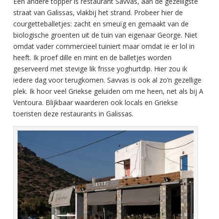
Een andere topper is restaurant Savvas, aan de gezelligste
straat van Galissas, vlakbij het strand. Probeer hier de
courgetteballetjes: zacht en smeuïg en gemaakt van de
biologische groenten uit de tuin van eigenaar George. Niet
omdat vader commercieel tuiniert maar omdat ie er lol in
heeft. Ik proef dille en mint en de balletjes worden
geserveerd met stevige lik frisse yoghurtdip. Hier zou ik
iedere dag voor terugkomen. Savvas is ook al zo’n gezellige
plek. Ik hoor veel Griekse geluiden om me heen, net als bij A
Ventoura. Blijkbaar waarderen ook locals en Griekse
toeristen deze restaurants in Galissas.