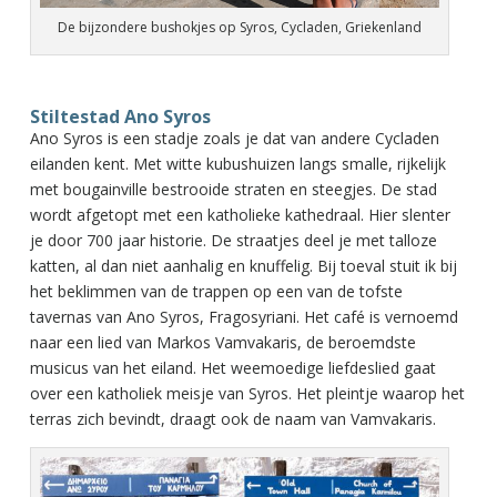
De bijzondere bushokjes op Syros, Cycladen, Griekenland
Stiltestad Ano Syros
Ano Syros is een stadje zoals je dat van andere Cycladen
eilanden kent. Met witte kubushuizen langs smalle, rijkelijk
met bougainville bestrooide straten en steegjes. De stad
wordt afgetopt met een katholieke kathedraal. Hier slenter
je door 700 jaar historie. De straatjes deel je met talloze
katten, al dan niet aanhalig en knuffelig. Bij toeval stuit ik bij
het beklimmen van de trappen op een van de tofste
tavernas van Ano Syros, Fragosyriani. Het café is vernoemd
naar een lied van Markos Vamvakaris, de beroemdste
musicus van het eiland. Het weemoedige liefdeslied gaat
over een katholiek meisje van Syros. Het pleintje waarop het
terras zich bevindt, draagt ook de naam van Vamvakaris.