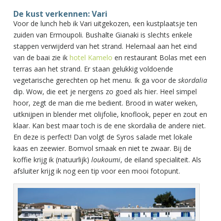
De kust verkennen: Vari
Voor de lunch heb ik Vari uitgekozen, een kustplaatsje ten
zuiden van Ermoupoli. Bushalte Gianaki is slechts enkele
stappen verwijderd van het strand. Helemaal aan het eind
van de baai zie ik
hotel Kamelo
en restaurant Bolas met een
terras aan het strand. Er staan gelukkig voldoende
vegetarische gerechten op het menu. Ik ga voor de
skordalia
dip. Wow, die eet je nergens zo goed als hier. Heel simpel
hoor, zegt de man die me bedient. Brood in water weken,
uitknijpen in blender met olijfolie, knoflook, peper en zout en
klaar. Kan best maar toch is de ene skordalia de andere niet.
En deze is perfect! Dan volgt de Syros salade met lokale
kaas en zeewier. Bomvol smaak en niet te zwaar. Bij de
koffie krijg ik (natuurlijk)
loukoumi
, de eiland specialiteit. Als
afsluiter krijg ik nog een tip voor een mooi fotopunt.