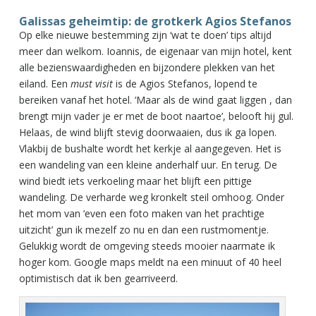
Galissas geheimtip: de grotkerk Agios Stefanos
Op elke nieuwe bestemming zijn ‘wat te doen’ tips altijd
meer dan welkom. Ioannis, de eigenaar van mijn hotel, kent
alle bezienswaardigheden en bijzondere plekken van het
eiland. Een
must visit
is de Agios Stefanos, lopend te
bereiken vanaf het hotel. ‘Maar als de wind gaat liggen , dan
brengt mijn vader je er met de boot naartoe’, belooft hij gul.
Helaas, de wind blijft stevig doorwaaien, dus ik ga lopen.
Vlakbij de bushalte wordt het kerkje al aangegeven. Het is
een wandeling van een kleine anderhalf uur. En terug. De
wind biedt iets verkoeling maar het blijft een pittige
wandeling. De verharde weg kronkelt steil omhoog. Onder
het mom van ‘even een foto maken van het prachtige
uitzicht’ gun ik mezelf zo nu en dan een rustmomentje.
Gelukkig wordt de omgeving steeds mooier naarmate ik
hoger kom. Google maps meldt na een minuut of 40 heel
optimistisch dat ik ben gearriveerd.