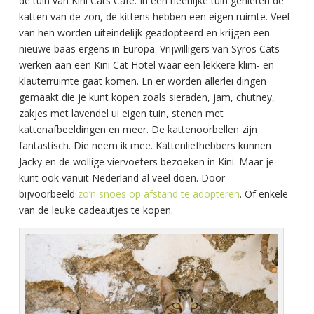
de tuin van Kini Cats Café. In een heerlijke tuin genieten de
katten van de zon, de kittens hebben een eigen ruimte. Veel
van hen worden uiteindelijk geadopteerd en krijgen een
nieuwe baas ergens in Europa. Vrijwilligers van Syros Cats
werken aan een Kini Cat Hotel waar een lekkere klim- en
klauterruimte gaat komen. En er worden allerlei dingen
gemaakt die je kunt kopen zoals sieraden, jam, chutney,
zakjes met lavendel ui eigen tuin, stenen met
kattenafbeeldingen en meer. De kattenoorbellen zijn
fantastisch. Die neem ik mee. Kattenliefhebbers kunnen
Jacky en de wollige viervoeters bezoeken in Kini. Maar je
kunt ook vanuit Nederland al veel doen. Door
bijvoorbeeld
zo’n snoes op afstand te adopteren
. Of enkele
van de leuke cadeautjes te kopen.