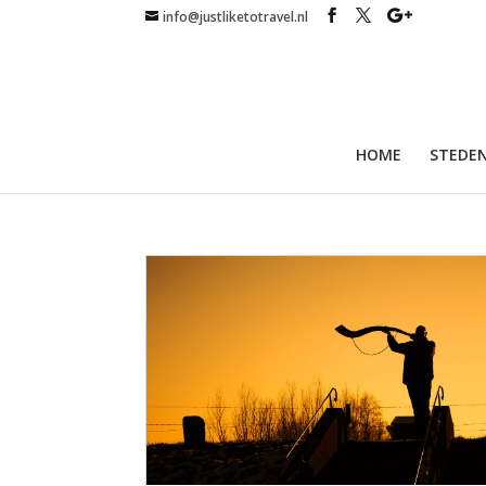
info@justliketotravel.nl
HOME
STEDEN