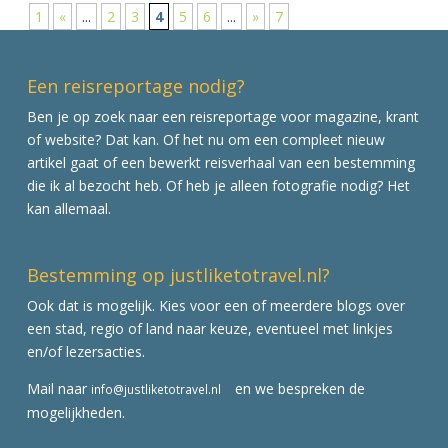
1
«
...
2
3
4
5
6
...
»
7
Een reisreportage nodig?
Ben je op zoek naar een reisreportage voor magazine, krant
of website? Dat kan. Of het nu om een compleet nieuw
artikel gaat of een bewerkt reisverhaal van een bestemming
die ik al bezocht heb. Of heb je alleen fotografie nodig? Het
kan allemaal.
Bestemming op justliketotravel.nl?
Ook dat is mogelijk. Kies voor een of meerdere blogs over
een stad, regio of land naar keuze, eventueel met linkjes
en/of lezersacties.
Mail naar
en we bespreken de
info@justliketotravel.nl
mogelijkheden.