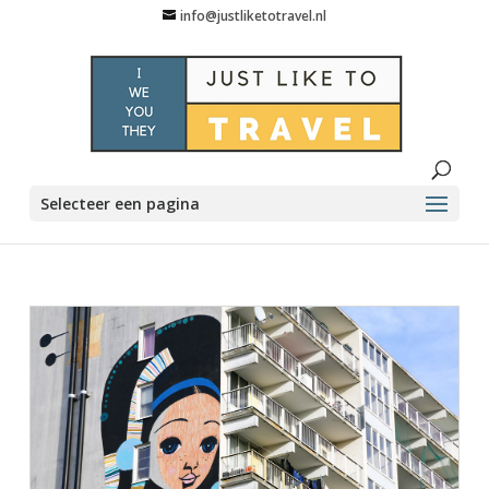
info@justliketotravel.nl
Selecteer een pagina