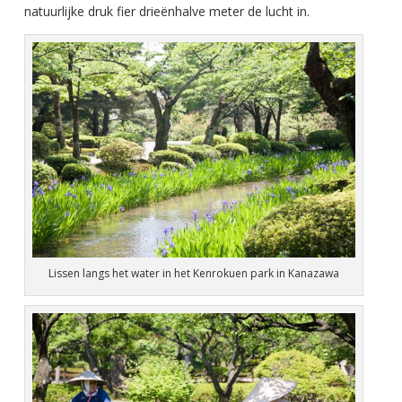
natuurlijke druk fier drieënhalve meter de lucht in.
Lissen langs het water in het Kenrokuen park in Kanazawa