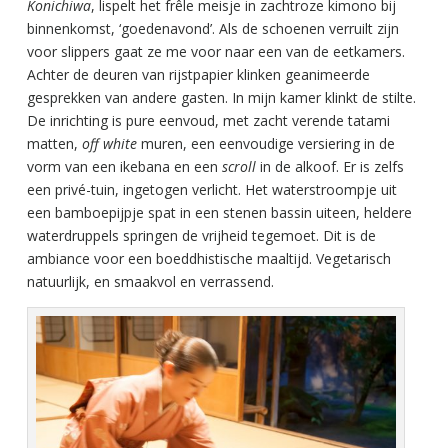
Konichiwa
, lispelt het frêle meisje in zachtroze kimono bij
binnenkomst, ‘goedenavond’. Als de schoenen verruilt zijn
voor slippers gaat ze me voor naar een van de eetkamers.
Achter de deuren van rijstpapier klinken geanimeerde
gesprekken van andere gasten. In mijn kamer klinkt de stilte.
De inrichting is pure eenvoud, met zacht verende tatami
matten,
off white
muren, een eenvoudige versiering in de
vorm van een ikebana en een
scroll
in de alkoof. Er is zelfs
een privé-tuin, ingetogen verlicht. Het waterstroompje uit
een bamboepijpje spat in een stenen bassin uiteen, heldere
waterdruppels springen de vrijheid tegemoet. Dit is de
ambiance voor een boeddhistische maaltijd. Vegetarisch
natuurlijk, en smaakvol en verrassend.