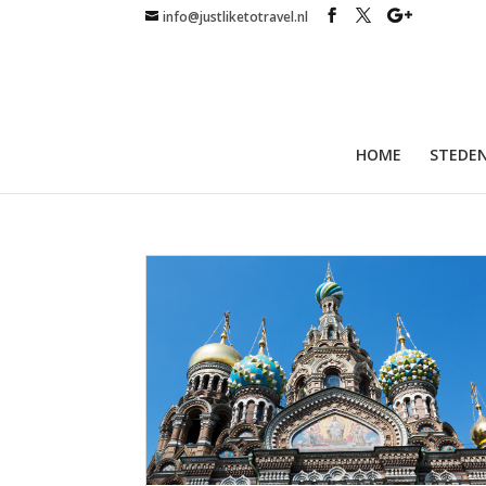
info@justliketotravel.nl
HOME
STEDEN