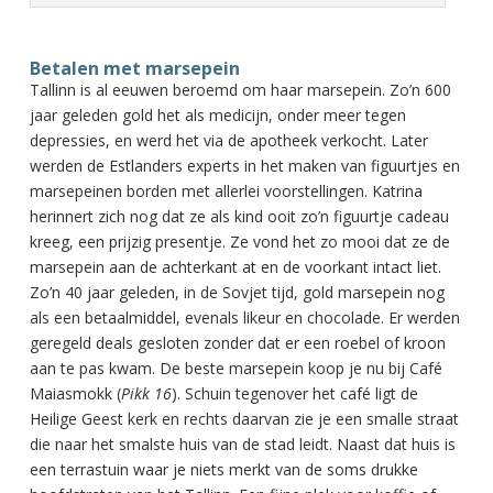
Betalen met marsepein
Tallinn is al eeuwen beroemd om haar marsepein. Zo’n 600
jaar geleden gold het als medicijn, onder meer tegen
depressies, en werd het via de apotheek verkocht. Later
werden de Estlanders experts in het maken van figuurtjes en
marsepeinen borden met allerlei voorstellingen. Katrina
herinnert zich nog dat ze als kind ooit zo’n figuurtje cadeau
kreeg, een prijzig presentje. Ze vond het zo mooi dat ze de
marsepein aan de achterkant at en de voorkant intact liet.
Zo’n 40 jaar geleden, in de Sovjet tijd, gold marsepein nog
als een betaalmiddel, evenals likeur en chocolade. Er werden
geregeld deals gesloten zonder dat er een roebel of kroon
aan te pas kwam. De beste marsepein koop je nu bij Café
Maiasmokk (
Pikk 16
). Schuin tegenover het café ligt de
Heilige Geest kerk en rechts daarvan zie je een smalle straat
die naar het smalste huis van de stad leidt. Naast dat huis is
een terrastuin waar je niets merkt van de soms drukke