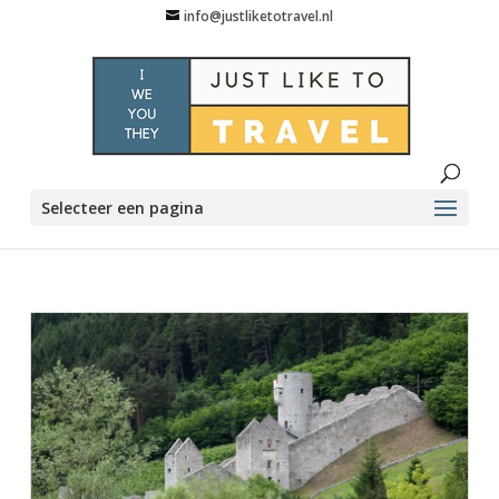
info@justliketotravel.nl
Selecteer een pagina