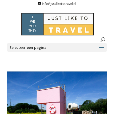
info@justliketotravel.nl
Selecteer een pagina