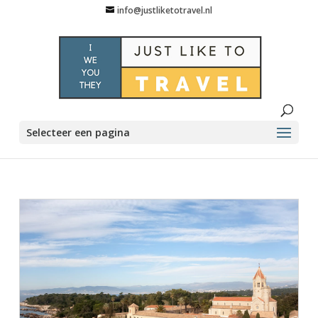
info@justliketotravel.nl
Selecteer een pagina