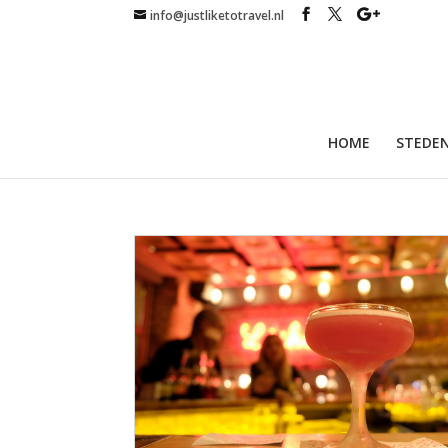
info@justliketotravel.nl
HOME
STEDEN