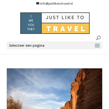
info@justliketotravel.nl
Selecteer een pagina