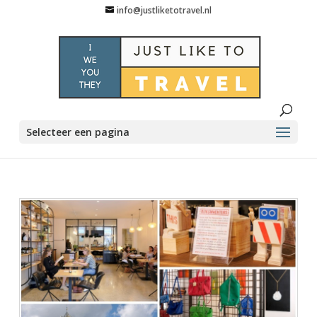
info@justliketotravel.nl
Selecteer een pagina